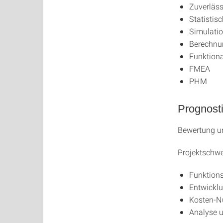
Zuverläss
Statisti
Simulatio
Berechnu
Funktiona
FMEA
PHM
Prognost
Bewertung un
Projektschwe
Funktions
Entwicklu
Kosten-N
Analyse 