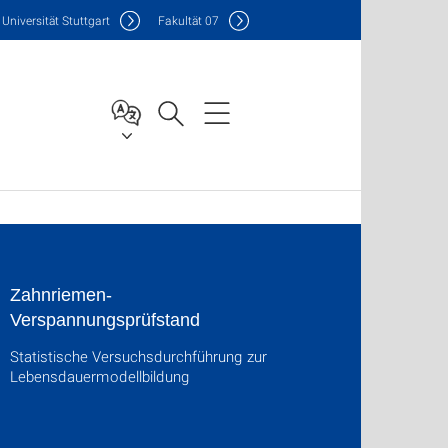
Uni
versität Stuttgart
F
akultät
07
Zahnriemen-
Verspannungsprüfstand
Statistische Versuchsdurchführung zur
Lebensdauermodellbildung