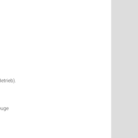
trieb).
euge