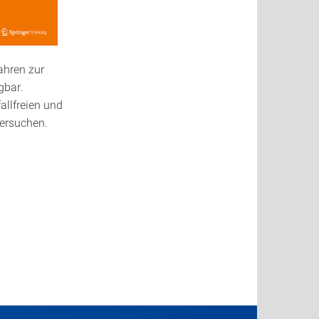
ahren zur
gbar.
allfreien und
versuchen.