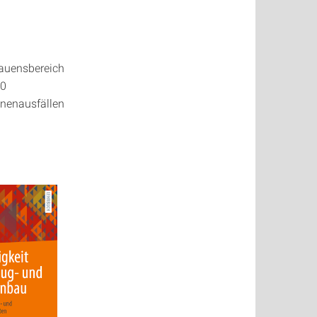
rauensbereich
.0
inenausfällen