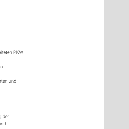
eiteten PKW
en
nten und
g der
und