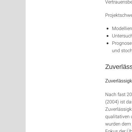
Vertrauensbe
Projektschwe
Modellier
Untersuch
Prognose 
und stoc
Zuverläss
Zuverlässig
Nach fast 20
(2004) ist d
Zuverlässigk
qualitativen
wurden dem a
Fokus der Üb