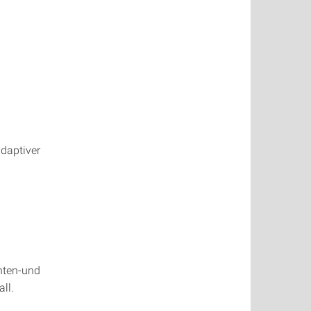
daptiver
nten-und
ll.