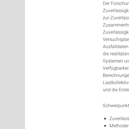
Der Forschun
Zuverlässigk
zur Zuverläs
Zusammenhan
Zuverlässigk
Versuchsplan
Ausfalldate
die realität
Systemen und
Verfügbarkei
Berechnungen
Lastkollekti
und die Erst
Schwerpunkte
Zuverläss
Methoden 