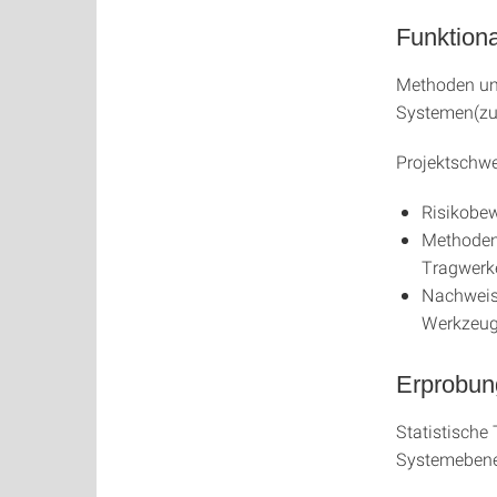
Funktiona
Methoden und
Systemen(zu
Projektschwe
Risikobew
Methoden 
Tragwerk
Nachweis 
Werkzeu
Erprobun
Statistische
Systemebene 