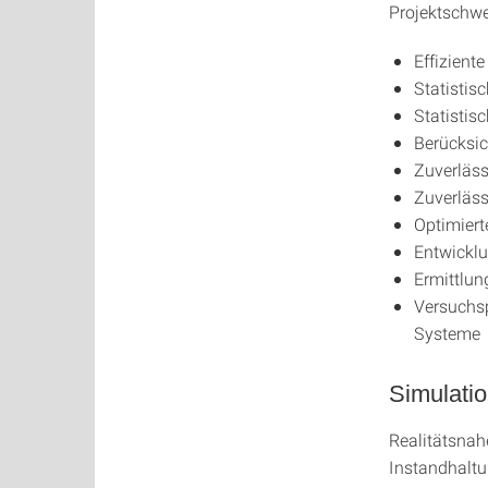
Projektschwe
Effizient
Statistis
Statisti
Berücksic
Zuverläss
Zuverläss
Optimiert
Entwickl
Ermittlun
Versuchs
Systeme
Simulatio
Realitätsnah
Instandhalt