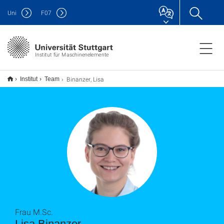
Uni
F
07
Institut für Maschinenelemente
Binanzer, Lisa
Institut
Team
Frau M.Sc.
Lisa Binanzer