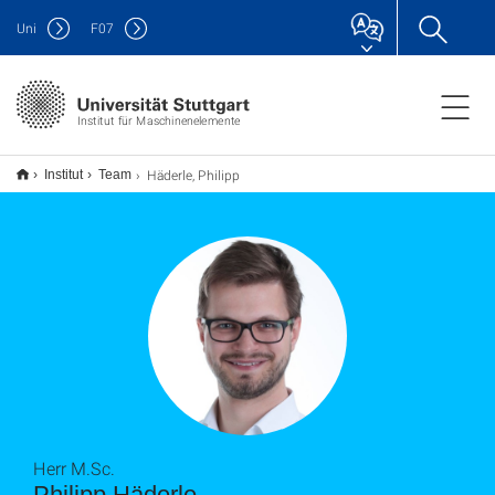
Uni
F
07
Institut für Maschinenelemente
Häderle, Philipp
Institut
Team
Herr M.Sc.
Philipp Häderle